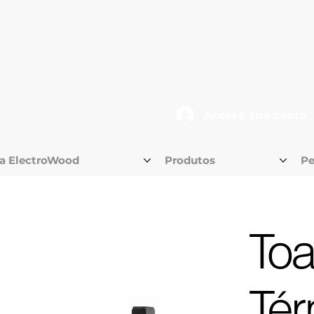
Acesse sua conta
 a ElectroWood
Produtos
Pe
Toa
Tér