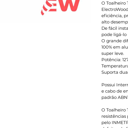
O Toalheiro
ElectroWood 
eficiência, 
alto desemp
De fácil inst
pode ligá-lo
O grande dif
100% em alu
super leve.
Potência: 12
Temperatura
Suporta dua
Possui Inter
e cabo de e
padrão ABN
O Toalheiro
resistências
pelo INMETR