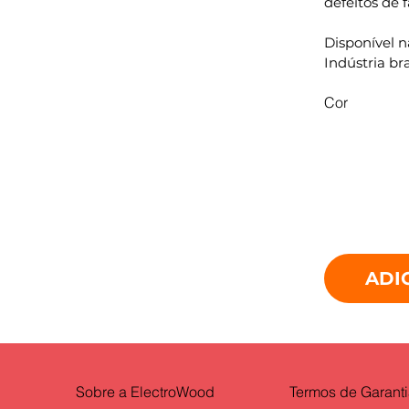
defeitos de 
Disponível 
Indústria bra
Cor
ADI
Termos de Garant
Sobre a ElectroWood