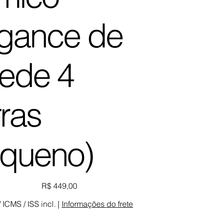
egance de
ede 4
ras
equeno)
Preço
R$ 449,00
 / ICMS / ISS incl.
|
Informações do frete