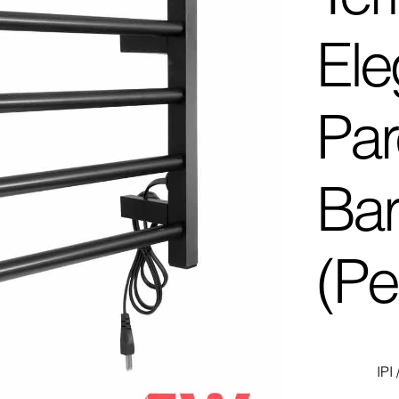
El
Par
Bar
(P
IPI