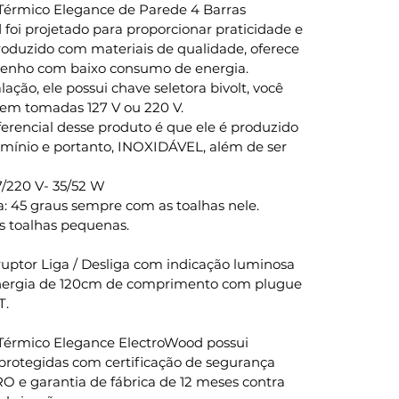
 Térmico Elegance de Parede 4 Barras
foi projetado para proporcionar praticidade e
produzido com materiais de qualidade, oferece
enho com baixo consumo de energia.
alação, ele possui chave seletora bivolt, você
 em tomadas 127 V ou 220 V.
erencial desse produto é que ele é produzido
mínio e portanto, INOXIDÁVEL, além de ser
7/220 V- 35/52 W
: 45 graus sempre com as toalhas nele.
s toalhas pequenas.
ruptor Liga / Desliga com indicação luminosa
nergia de 120cm de comprimento com plugue
T.
 Térmico Elegance ElectroWood possui
 protegidas com certificação de segurança
O e garantia de fábrica de 12 meses contra