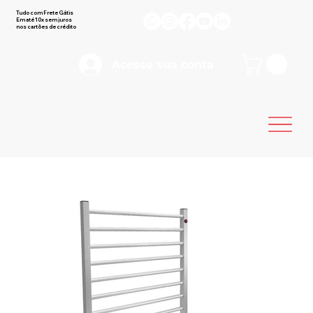
Tudo com Frete Gátis
Em até 10x sem juros
nos cartões de crédito
Acesse sua conta